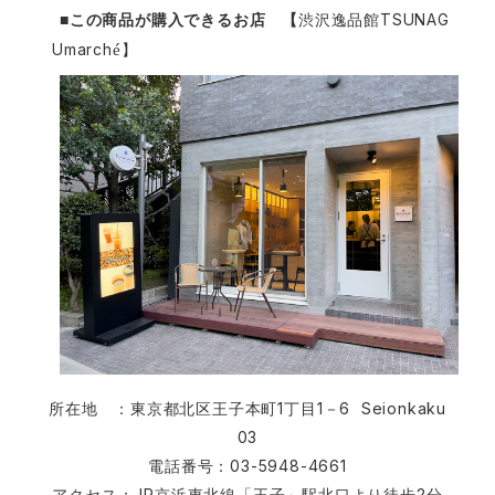
TSUNAG
■この商品が購入できるお店 【
渋沢逸品館
Umarch
é
】
1
1
6 Seionkaku
所在地 ：東京都北区王子本町
丁目
－
03
03-5948-4661
電話番号：
JR
2