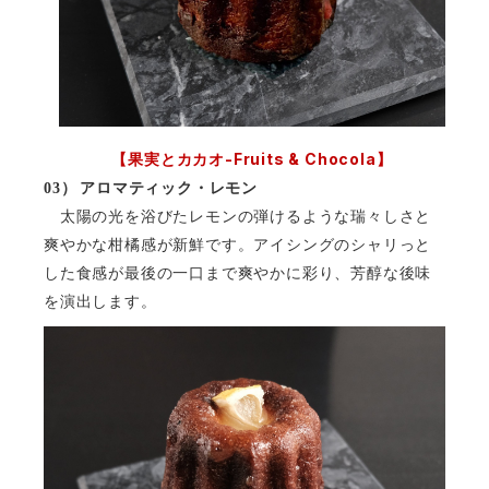
-Fruits & Chocola
【果実とカカオ
】
03）
アロマティック・レモン
太陽の光を浴びたレモンの弾けるような瑞々しさと
爽やかな柑橘感が新鮮です。アイシングのシャリっと
した食感が最後の一口まで爽やかに彩り、芳醇な後味
を演出します。