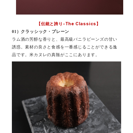
-The Classics
【伝統と誇り
】
01
）クラッシック・プレーン
ラム酒の芳醇な香りと、最高級バニラビーンズの甘い
誘惑。素材の良さと食感を一番感じることができる逸
品です。米カヌレの真髄がここにあります。