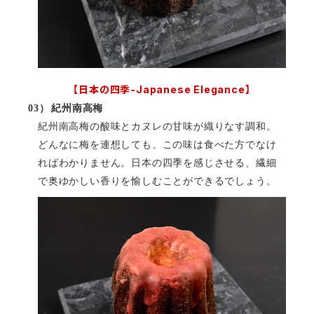
【日本の四季
-Japanese Elegance
】
03）
紀州南高梅
紀州南高梅の酸味とカヌレの甘味が織りなす調和。
どんなに梅を連想
しても、この味は食べた方でなけ
ればわかりません。日本の四季を感じさせる、繊細
で奥ゆかしい香りを愉しむことができるでしょう。