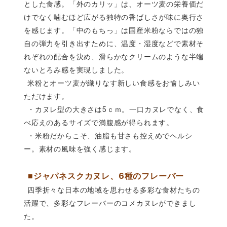
とした食感。「外のカリッ」は、オーツ麦の栄養価だ
けでなく噛むほど広がる独特の香ばしさが味に奥行さ
を感じます。「中のもちっ」は国産米粉ならではの独
自の弾力を引き出すために、温度・湿度などで素材そ
れぞれの配合を決め、滑らかなクリームのような半端
ないとろみ感を実現しました。
米粉とオーツ麦が織りなす新しい食感をお愉しみい
ただけます。
5
・カヌレ型の大きさは
ｃｍ。一口カヌレでなく、食
べ応えのあるサイズで満腹感が得られます。
・米粉だからこそ、油脂も甘さも控えめでヘルシ
ー。素材の風味を強く感じます。
6
■ジャパネスクカヌレ、
種のフレーバー
四季折々な日本の地域を思わせる多彩な食材たちの
活躍で、多彩なフレーバーのコメカヌレができまし
た。