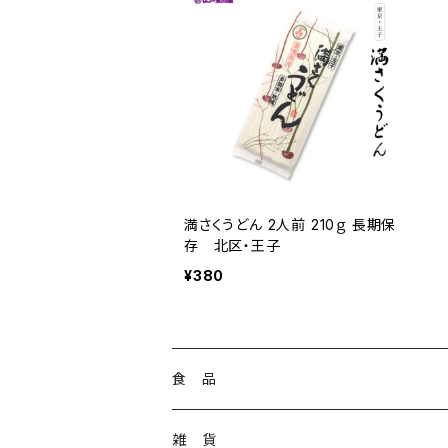
満さくうどん 2人前 210ｇ 長期保
存 北区・王子
¥380
食 品
お菓子
雑 貨