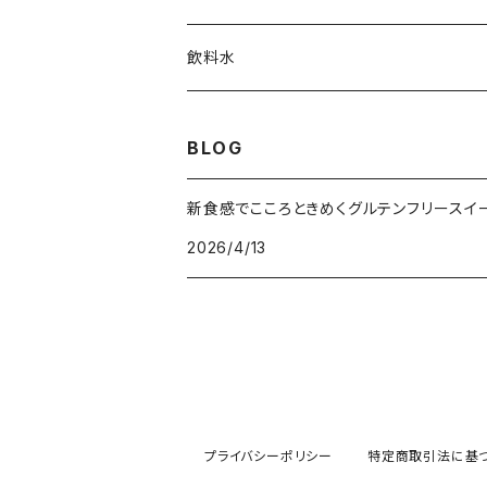
冷凍食品
アパレル
飲料水
麺 類
ステーショナリー
お 茶
BLOG
健康食
食 器
お酒
新食感でこころときめくグルテンフリースイ
2026/4/13
ビール
調味料
アクセサリー
清涼飲料水
ワイン
インテリア
日本酒
プライバシーポリシー
特定商取引法に基