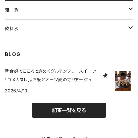
お菓子
雑 貨
冷凍食品
アパレル
飲料水
麺 類
ステーショナリー
お 茶
BLOG
健康食
食 器
お酒
新食感でこころときめくグルテンフリースイーツ
「コメカヌレ」。お米とオーツ麦のマリアージュ
ビール
調味料
アクセサリー
清涼飲料水
2026/4/13
ワイン
インテリア
記事一覧を見る
日本酒