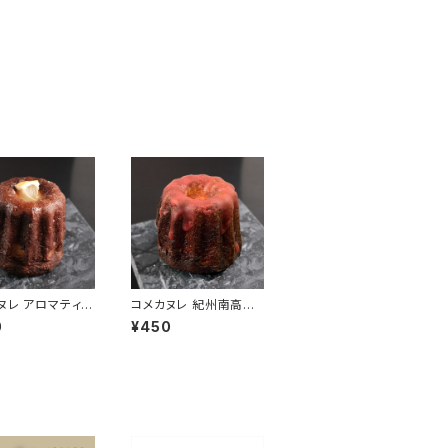
ヌレ アロマティッ
コメカヌレ 紀州南高梅
モン 小麦を使わ
小麦を使わないグルテ
0
¥450
ルテンフリーのカ
ンフリーのカヌレ