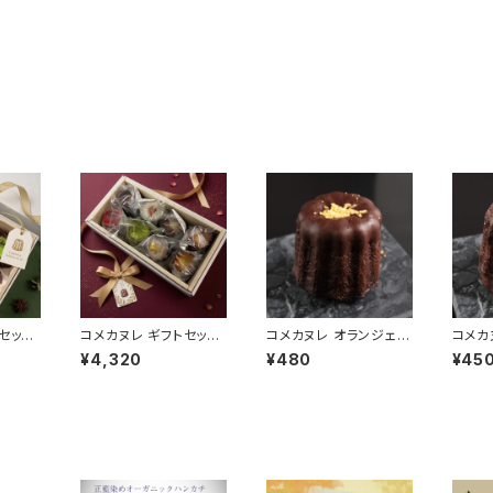
セット
コメカヌレ ギフトセット
コメカヌレ オランジェ・
コメカ
使わな
８個入り 小麦を使わな
ショコラ 小麦を使わな
ク・レ
¥4,320
¥480
¥45
のカヌ
いグルテンフリーのカヌ
いグルテンフリーのカヌ
ないグ
レ
レ
ヌレ