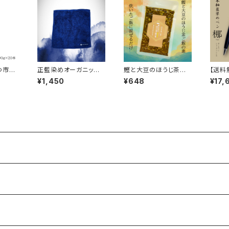
わ市産
正藍染めオーガニック
鰹と大豆のほうじ茶ご
【送料
勝清水
ハンカチ タオル （ソリッ
はんの素 ２合用 お
ペン（
¥1,450
¥648
¥17,
0本セ
ドタイプ）
土産 お取り寄せ 食品
& ボ
混ぜご飯の素 国産 通
ぎ）
販 カツオ グルメ 魚