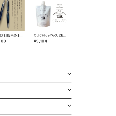
無料】藍染め木軸
OUCHIdeYAKUZEN
シャープペンシル
温活薬膳スープ ３包セ
600
¥5,184
ールぺン） 椰（な
ット