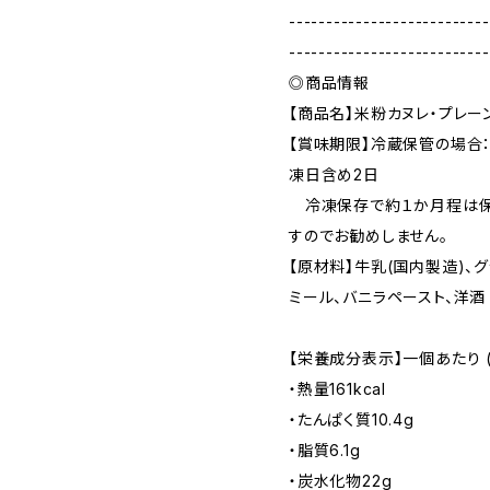
---------------------------
---------------------------
◎商品情報
【商品名】米粉カヌレ・プレー
【賞味期限】冷蔵保管の場合
凍日含め2日
冷凍保存で約１か月程は保
すのでお勧めしません。
【原材料】牛乳(国内製造)、
ミール、バニラペースト、洋酒
【栄養成分表示】一個あたり 
・熱量161kcal
・たんぱく質10.4g
・脂質6.1g
・炭水化物22g