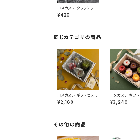
コメカヌレ クラッシッ
ク・プレーン 小麦を使
¥420
わないグルテンフリーの
カヌレ
同じカテゴリの商品
コメカヌレ ギフトセット
コメカヌレ ギフト
4個入り 小麦を使わな
６個入り 小麦を
¥2,160
¥3,240
いグルテンフリーのカヌ
いグルテンフリー
レ
レ
その他の商品