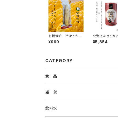
有機栽培 冷凍とうも
北海道あさひか
ろこし 3本セット 食べ応
ゆめぴりか×十
¥990
¥5,854
え抜群 食味にこだわり
あずき 甘酒 2
おやつ コーン 旭山農志
ット
塾
CATEGORY
食 品
お菓子
雑 貨
冷凍食品
アパレル
飲料水